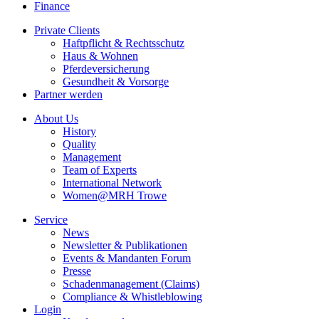
Finance
Private Clients
Haftpflicht & Rechtsschutz
Haus & Wohnen
Pferdeversicherung
Gesundheit & Vorsorge
Partner werden
About Us
History
Quality
Management
Team of Experts
International Network
Women@MRH Trowe
Service
News
Newsletter & Publikationen
Events & Mandanten Forum
Presse
Schadenmanagement (Claims)
Compliance & Whistleblowing
Login