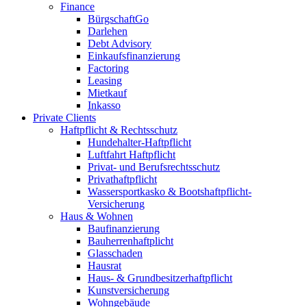
Finance
BürgschaftGo
Darlehen
Debt Advisory
Einkaufsfinanzierung
Factoring
Leasing
Mietkauf
Inkasso
Private Clients
Haftpflicht & Rechtsschutz
Hundehalter-Haftpflicht
Luftfahrt Haftpflicht
Privat- und Berufsrechtsschutz
Privathaftpflicht
Wassersportkasko & Bootshaftpflicht-
Versicherung
Haus & Wohnen
Baufinanzierung
Bauherrenhaftplicht
Glasschaden
Hausrat
Haus- & Grundbesitzerhaftpflicht
Kunstversicherung
Wohngebäude