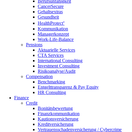
Berufsunfähigkeit
CancerSecure
Gehaltsextras
Gesundheit
HealthProtect⁺
Kommunikation
Managerkonzept
Work-Life-Balance
Pensions
Aktuarielle Services
CTA Services
International Consulting
Investment Consulting
Risikoanalyse/Audit
Compensation
Benchmarking
Entgelttransparenz & Pay Equity
HR Consulting
Finance
Credit
Bonitätsbewertung
Finanzkommunikation
Kautionsversicherung
Kreditversicherung
Vertrauensschadenversicherung / Cybercrime