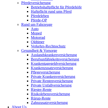
Pferdeversicherung
Betriebshaftpflicht für Pferdehöfe
Haftpflicht rund ums Pferd
Pferdeleben
Pferde-OP
Rund um Fahrzeuge
Auto
Moped
Motorrad
Oldtimer
Verkehrs-Rechtsschutz
Gesundheit & Vorsorge
Auslandskrankenversicherung
Berufsunfähigkeitsversicherung
Krankentagegeldversicherung
Krankenzusatzversicherung
Pflegeversicherung
Private Krankenversicherung
Private Rentenversicherung
Private Unfallversicherung
Riester-Rente
Risikolebensversicherung
Rürup-Rente
Zahnzusatzversicherung
About Us