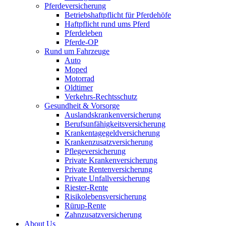
Pferdeversicherung
Betriebshaftpflicht für Pferdehöfe
Haftpflicht rund ums Pferd
Pferdeleben
Pferde-OP
Rund um Fahrzeuge
Auto
Moped
Motorrad
Oldtimer
Verkehrs-Rechtsschutz
Gesundheit & Vorsorge
Auslandskrankenversicherung
Berufsunfähigkeitsversicherung
Krankentagegeldversicherung
Krankenzusatzversicherung
Pflegeversicherung
Private Krankenversicherung
Private Rentenversicherung
Private Unfallversicherung
Riester-Rente
Risikolebensversicherung
Rürup-Rente
Zahnzusatzversicherung
About Us