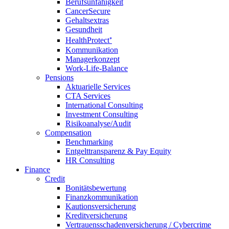
Berufsunfähigkeit
CancerSecure
Gehaltsextras
Gesundheit
HealthProtect⁺
Kommunikation
Managerkonzept
Work-Life-Balance
Pensions
Aktuarielle Services
CTA Services
International Consulting
Investment Consulting
Risikoanalyse/Audit
Compensation
Benchmarking
Entgelttransparenz & Pay Equity
HR Consulting
Finance
Credit
Bonitätsbewertung
Finanzkommunikation
Kautionsversicherung
Kreditversicherung
Vertrauensschadenversicherung / Cybercrime