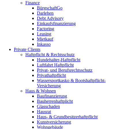
Finance
BürgschaftGo
Darlehen
Debt Advisory
Einkaufsfinanzierung
Factoring
Leasing
Mietkauf
Inkasso
Private Clients
Haftpflicht & Rechtsschutz
Hundehalter-Haftpflicht
Luftfahrt Haftpflicht
Privat- und Berufsrechtsschutz
Privathaftpflicht
Wassersportkasko & Bootshaftpflicht-
Versicherung
Haus & Wohnen
Baufinanzierung
Bauherrenhaftplicht
Glasschaden
Hausrat
Haus- & Grundbesitzerhaftpflicht
Kunstversicherung
Wohngebäude