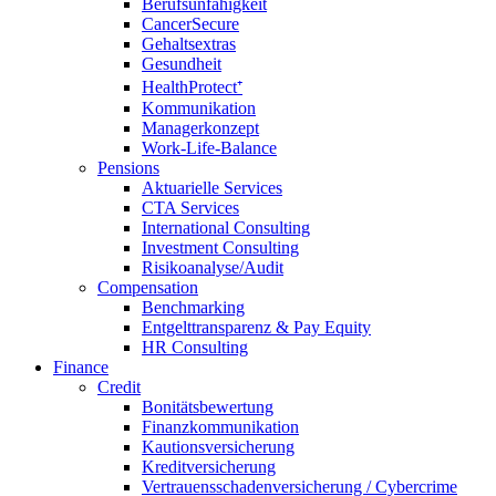
Berufsunfähigkeit
CancerSecure
Gehaltsextras
Gesundheit
HealthProtect⁺
Kommunikation
Managerkonzept
Work-Life-Balance
Pensions
Aktuarielle Services
CTA Services
International Consulting
Investment Consulting
Risikoanalyse/Audit
Compensation
Benchmarking
Entgelttransparenz & Pay Equity
HR Consulting
Finance
Credit
Bonitätsbewertung
Finanzkommunikation
Kautionsversicherung
Kreditversicherung
Vertrauensschadenversicherung / Cybercrime