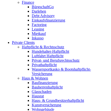
Finance
BürgschaftGo
Darlehen
Debt Advisory
Einkaufsfinanzierung
Factoring
Leasing
Mietkauf
Inkasso
Private Clients
Haftpflicht & Rechtsschutz
Hundehalter-Haftpflicht
Luftfahrt Haftpflicht
Privat- und Berufsrechtsschutz
Privathaftpflicht
Wassersportkasko & Bootshaftpflicht-
Versicherung
Haus & Wohnen
Baufinanzierung
Bauherrenhaftplicht
Glasschaden
Hausrat
Haus- & Grundbesitzerhaftpflicht
Kunstversicherung
Wohngebäude