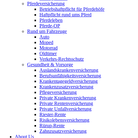
Pferdeversicherung
Betriebshaftpflicht für Pferdehöfe
Haftpflicht rund ums Pferd
Pferdeleben
Pferde-OP
Rund um Fahrzeuge
Auto
Moped
Motorrad
Oldtimer
Verkehrs-Rechtsschutz
Gesundheit & Vorsorge
Auslandskrankenversicherung
Berufsunfähigkeitsversicherung
Krankentagegeldversicherung
Krankenzusatzversicherung
Pflegeversicherung
Private Krankenversicherung
Private Rentenversicherung
Private Unfallversicherung
Riester-Rente
Risikolebensversicherung
Rürup-Rente
Zahnzusatzversicherung
About Us