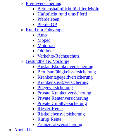
Pferdeversicherung
Betriebshaftpflicht für Pferdehöfe
Haftpflicht rund ums Pferd
Pferdeleben
Pferde-OP
Rund um Fahrzeuge
Auto
Moped
Motorrad
Oldtimer
Verkehrs-Rechtsschutz
Gesundheit & Vorsorge
Auslandskrankenversicherung
Berufsunfähigkeitsversicherung
Krankentagegeldversicherung
Krankenzusatzversicherung
Pflegeversicherung
Private Krankenversicherung
Private Rentenversicherung
Private Unfallversicherung
Riester-Rente
Risikolebensversicherung
Rürup-Rente
Zahnzusatzversicherung
About Us