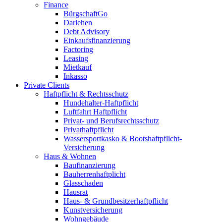
Finance
BürgschaftGo
Darlehen
Debt Advisory
Einkaufsfinanzierung
Factoring
Leasing
Mietkauf
Inkasso
Private Clients
Haftpflicht & Rechtsschutz
Hundehalter-Haftpflicht
Luftfahrt Haftpflicht
Privat- und Berufsrechtsschutz
Privathaftpflicht
Wassersportkasko & Bootshaftpflicht-
Versicherung
Haus & Wohnen
Baufinanzierung
Bauherrenhaftplicht
Glasschaden
Hausrat
Haus- & Grundbesitzerhaftpflicht
Kunstversicherung
Wohngebäude