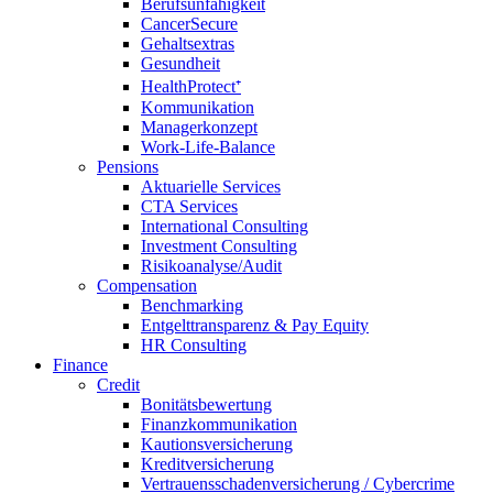
Berufsunfähigkeit
CancerSecure
Gehaltsextras
Gesundheit
HealthProtect⁺
Kommunikation
Managerkonzept
Work-Life-Balance
Pensions
Aktuarielle Services
CTA Services
International Consulting
Investment Consulting
Risikoanalyse/Audit
Compensation
Benchmarking
Entgelttransparenz & Pay Equity
HR Consulting
Finance
Credit
Bonitätsbewertung
Finanzkommunikation
Kautionsversicherung
Kreditversicherung
Vertrauensschadenversicherung / Cybercrime