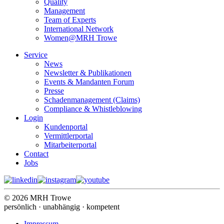
Quality
Management
Team of Experts
International Network
Women@MRH Trowe
Service
News
Newsletter & Publikationen
Events & Mandanten Forum
Presse
Schadenmanagement (Claims)
Compliance & Whistleblowing
Login
Kundenportal
Vermittlerportal
Mitarbeiterportal
Contact
Jobs
© 2026 MRH Trowe
persönlich · unabhängig · kompetent
Impressum