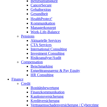
Berufsunfähigkeit
CancerSecure
Gehaltsextras
Gesundheit
HealthProtect⁺
Kommunikation
Managerkonzept
Work-Life-Balance
Pensions
Aktuarielle Services
CTA Services
International Consulting
Investment Consulting
Risikoanalyse/Audit
Compensation
Benchmarking
Entgelttransparenz & Pay Equity
HR Consulting
Finance
Credit
Bonitätsbewertung
Finanzkommunikation
Kautionsversicherung
Kreditversicherung
Vertrauensschadenversicherung / Cybercrime