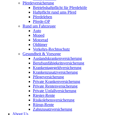
Pferdeversicherung
Betriebshaftpflicht für Pferdehöfe
Haftpflicht rund ums Pferd
Pferdeleben
Pferde-OP
Rund um Fahrzeuge
Auto
Moped
Motorrad
Oldtimer
Verkehrs-Rechtsschutz
Gesundheit & Vorsorge
Auslandskrankenversicherung
Berufsunfähigkeitsversicherung
Krankentagegeldversicherung
Krankenzusatzversicherung
Pflegeversicherung
Private Krankenversicherung
Private Rentenversicherung
Private Unfallversicherung
Riester-Rente
Risikolebensversicherung
Rürup-Rente
Zahnzusatzversicherung
About Us