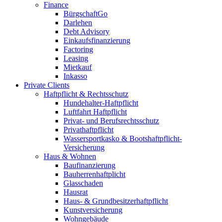
Finance
BürgschaftGo
Darlehen
Debt Advisory
Einkaufsfinanzierung
Factoring
Leasing
Mietkauf
Inkasso
Private Clients
Haftpflicht & Rechtsschutz
Hundehalter-Haftpflicht
Luftfahrt Haftpflicht
Privat- und Berufsrechtsschutz
Privathaftpflicht
Wassersportkasko & Bootshaftpflicht-
Versicherung
Haus & Wohnen
Baufinanzierung
Bauherrenhaftplicht
Glasschaden
Hausrat
Haus- & Grundbesitzerhaftpflicht
Kunstversicherung
Wohngebäude