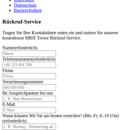
Datenschutz
Barrierefreiheit
Rückruf-Service
Tragen Sie Ihre Kontaktdaten unten ein und nutzen Sie unseren
kostenlosen MRH Trowe Rückruf-Service.
Name
(erforderlich)
Telefonnummer
(erforderlich)
Firma
Versicherungsnummer
Ihr Ansprechpartner bei uns
E-Mail
Wann können Wir Sie am besten erreichen? (Mo–Fr, 8–19 Uhr)
(erforderlich)