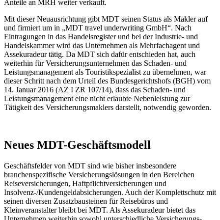
Anteile an MRH weiter verkauft.
Mit dieser Neuausrichtung gibt MDT seinen Status als Makler auf
und firmiert um in „MDT travel underwriting GmbH“. Nach
Eintragungen in das Handelsregister und bei der Industrie- und
Handelskammer wird das Unternehmen als Mehrfachagent und
Assekuradeur tätig. Da MDT sich dafür entschieden hat, auch
weiterhin für Versicherungsunternehmen das Schaden- und
Leistungsmanagement als Touristikspezialist zu übernehmen, war
dieser Schritt nach dem Urteil des Bundesgerichtshofs (BGH) vom
14. Januar 2016 (AZ I ZR 107/14), dass das Schaden- und
Leistungsmanagement eine nicht erlaubte Nebenleistung zur
Tätigkeit des Versicherungsmaklers darstellt, notwendig geworden.
Neues MDT-Geschäftsmodell
Geschäftsfelder von MDT sind wie bisher insbesondere
branchenspezifische Versicherungslösungen in den Bereichen
Reiseversicherungen, Haftpflichtversicherungen und
Insolvenz-/Kundengeldabsicherungen. Auch der Komplettschutz mit
seinen diversen Zusatzbausteinen für Reisebüros und
Kleinveranstalter bleibt bei MDT. Als Assekuradeur bietet das
Unternehmen weiterhin sowohl unterschiedliche Versicherungs-