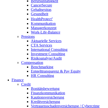
Berufsunfähigkeit
CancerSecure
Gehaltsextras
Gesundheit
HealthProtect⁺
Kommunikation
Managerkonzept
Work-Life-Balance
Pensions
Aktuarielle Services
CTA Services
International Consulting
Investment Consulting
Risikoanalyse/Audit
Compensation
Benchmarking
Entgelttransparenz & Pay Equity
HR Consulting
Finance
Credit
Bonitätsbewertung
Finanzkommunikation
Kautionsversicherung
Kreditversicherung
Vertrauensschadenversicherung / Cybercrime