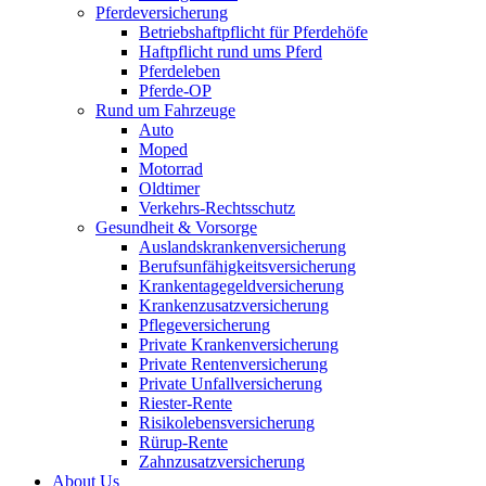
Pferdeversicherung
Betriebshaftpflicht für Pferdehöfe
Haftpflicht rund ums Pferd
Pferdeleben
Pferde-OP
Rund um Fahrzeuge
Auto
Moped
Motorrad
Oldtimer
Verkehrs-Rechtsschutz
Gesundheit & Vorsorge
Auslandskrankenversicherung
Berufsunfähigkeitsversicherung
Krankentagegeldversicherung
Krankenzusatzversicherung
Pflegeversicherung
Private Krankenversicherung
Private Rentenversicherung
Private Unfallversicherung
Riester-Rente
Risikolebensversicherung
Rürup-Rente
Zahnzusatzversicherung
About Us