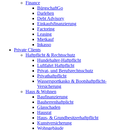
Finance
BürgschaftGo
Darlehen
Debt Advisory
Einkaufsfinanzierung
Factoring
Leasing
Mietkauf
Inkasso
Private Clients
Haftpflicht & Rechtsschutz
Hundehalter-Haftpflicht
Luftfahrt Haftpflicht
Privat- und Berufsrechtsschutz
Privathaftpflicht
Wassersportkasko & Bootshaftpflicht-
Versicherung
Haus & Wohnen
Baufinanzierung
Bauherrenhaftplicht
Glasschaden
Hausrat
Haus- & Grundbesitzerhaftpflicht
Kunstversicherung
Wohngebäude